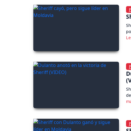
S
Sh
po
D
(
Sh
de
S