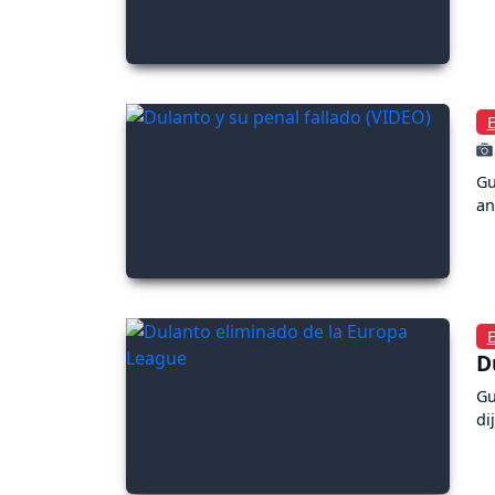
Gu
an
D
Gu
di