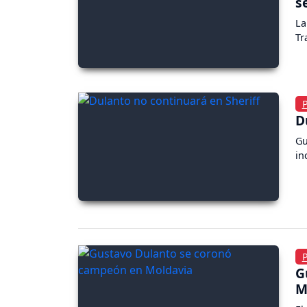
s
La
Tr
D
Gu
in
G
M