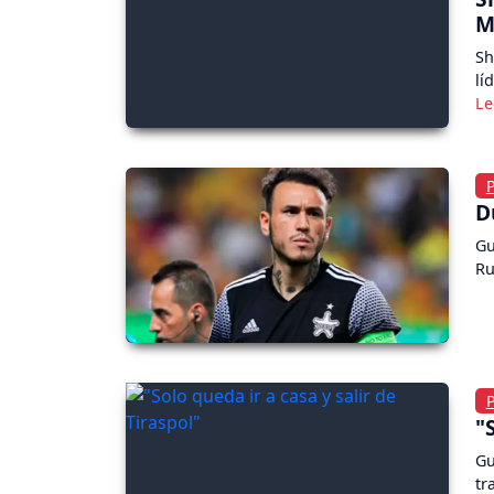
M
Sh
lí
D
Gu
Ru
"
Gu
tr