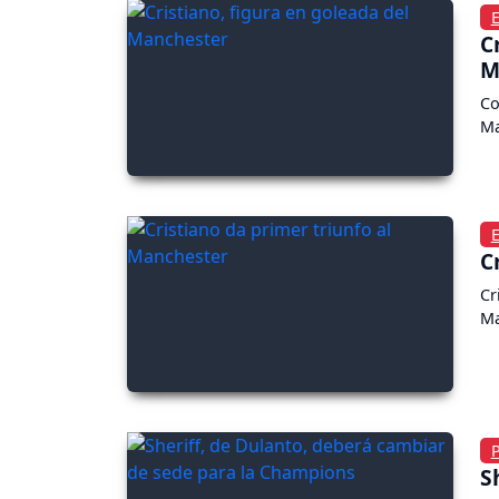
C
M
Co
Ma
C
Cr
Ma
S