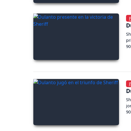
D
Sh
pr
90
D
Sh
jo
90