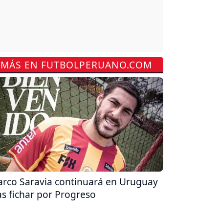
MÁS EN FUTBOLPERUANO.COM
rco Saravia continuará en Uruguay
as fichar por Progreso