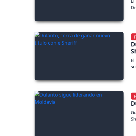
El
Di
D
S
El
su
D
Gu
Sh