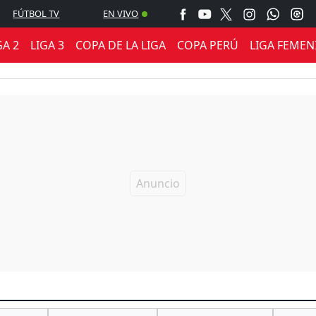
FÚTBOL TV
EN VIVO
GA 2
LIGA 3
COPA DE LA LIGA
COPA PERÚ
LIGA FEMEN