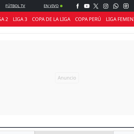
FÚTBOL TV
EN VIVO
GA 2
LIGA 3
COPA DE LA LIGA
COPA PERÚ
LIGA FEMEN