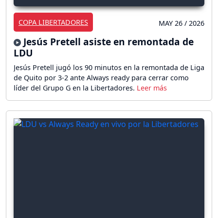
COPA LIBERTADORES
MAY 26 / 2026
Jesús Pretell asiste en remontada de
LDU
Jesús Pretell jugó los 90 minutos en la remontada de Liga
de Quito por 3-2 ante Always ready para cerrar como
líder del Grupo G en la Libertadores.