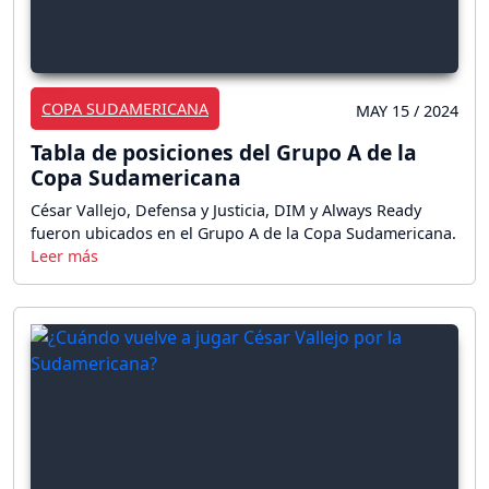
COPA SUDAMERICANA
MAY 15 / 2024
Tabla de posiciones del Grupo A de la
Copa Sudamericana
César Vallejo, Defensa y Justicia, DIM y Always Ready
fueron ubicados en el Grupo A de la Copa Sudamericana.