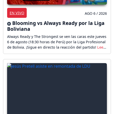
EN VIVO
AGO 6 / 2026
Blooming vs Always Ready por la Liga
Boliviana
Always Ready y The Strongest se ven las caras este jueves
6 de agosto (18:30 horas de Perú) por la Liga Profesional
de Bolivia. ¡Sigue en directo la reacción del partido!