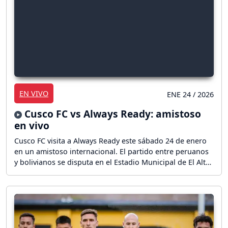
EN VIVO
ENE 24 / 2026
Cusco FC vs Always Ready: amistoso
en vivo
Cusco FC visita a Always Ready este sábado 24 de enero
en un amistoso internacional. El partido entre peruanos
y bolivianos se disputa en el Estadio Municipal de El Alto
desde las 16:00 horas (21:00 GMT). ¡Sigue el partido en
vivo!