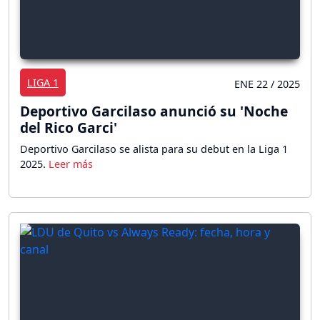
LIGA 1
ENE 22 / 2025
Deportivo Garcilaso anunció su 'Noche
del Rico Garci'
Deportivo Garcilaso se alista para su debut en la Liga 1
2025.