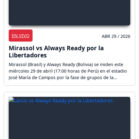
EN VIVO
ABR 29 / 2026
Mirassol vs Always Ready por la
Libertadores
Mirassol (Brasil) y Always Ready (Bolivia) se miden este
miércoles 29 de abril (17:00 horas de Perú) en el estadio
José María de Campos por la fase de grupos de la
CONMEBOL Libertadores 2026. ¡Sigue aquí la reacción en
vivo del partido por la Copa Libertadores!