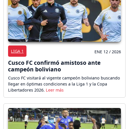
LIGA 1
ENE 12 / 2026
Cusco FC confirmó amistoso ante
campeón boliviano
Cusco FC visitará al vigente campeón boliviano buscando
llegar en óptimas condiciones a la Liga 1 y la Copa
Libertadores 2026.