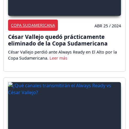
COPA SUDAMERICANA
ABR 25 / 2024
César Vallejo quedó prácticamente
eliminado de la Copa Sudamericana
César Vallejo perdió ante Always Ready en El Alto por la
Copa Sudamericana.