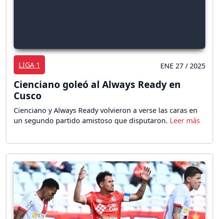
LIGA 1
ENE 27 / 2025
Cienciano goleó al Always Ready en
Cusco
Cienciano y Always Ready volvieron a verse las caras en
un segundo partido amistoso que disputaron.