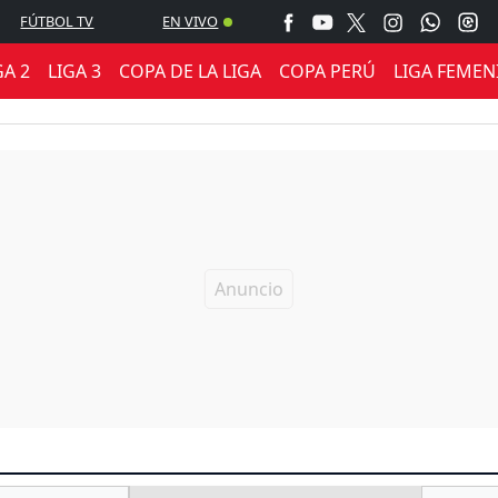
FÚTBOL TV
EN VIVO
GA 2
LIGA 3
COPA DE LA LIGA
COPA PERÚ
LIGA FEMEN