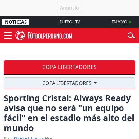
NOTICIAS
FÚTBOL TV
EN VIVO
COPA LIBERTADORES
COPA LIBERTADORES
Sporting Cristal: Always Ready
avisa que no será "un equipo
fácil" en el estadio más alto del
mundo
Por:
Stewart Luya
• EFE