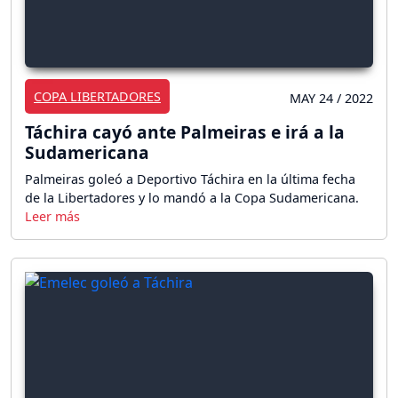
COPA LIBERTADORES
MAY 24 / 2022
Táchira cayó ante Palmeiras e irá a la
Sudamericana
Palmeiras goleó a Deportivo Táchira en la última fecha
de la Libertadores y lo mandó a la Copa Sudamericana.