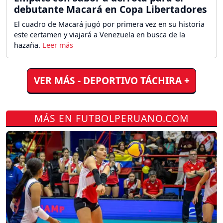
debutante Macará en Copa Libertadores
El cuadro de Macará jugó por primera vez en su historia
este certamen y viajará a Venezuela en busca de la
hazaña.
VER MÁS - DEPORTIVO TÁCHIRA +
MÁS EN FUTBOLPERUANO.COM