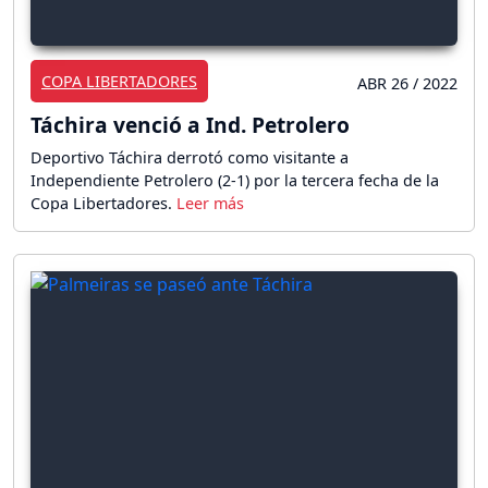
COPA LIBERTADORES
ABR 26 / 2022
Táchira venció a Ind. Petrolero
Deportivo Táchira derrotó como visitante a
Independiente Petrolero (2-1) por la tercera fecha de la
Copa Libertadores.