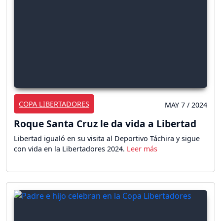
COPA LIBERTADORES
MAY 7 / 2024
Roque Santa Cruz le da vida a Libertad
Libertad igualó en su visita al Deportivo Táchira y sigue
con vida en la Libertadores 2024.