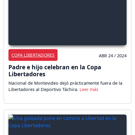
COPA LIBERTADORES
ABR 24 / 2024
Padre e hijo celebran en la Copa
Libertadores
Nacional de Montevideo dejó prácticamente fuera de la
Libertadores al Deportivo Táchira.