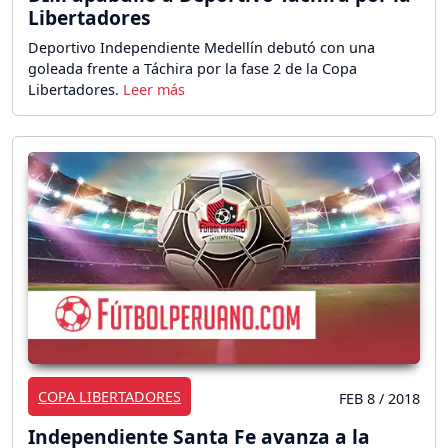
Libertadores
Deportivo Independiente Medellín debutó con una
goleada frente a Táchira por la fase 2 de la Copa
Libertadores.
COPA LIBERTADORES
FEB 8 / 2018
Independiente Santa Fe avanza a la