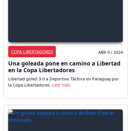
COPA LIBERTADORES
ABR 9 / 2024
Una goleada pone en camino a Libertad
en la Copa Libertadores
Libertad goleó 3-0 a Deportivo Táchira en Paraguay por
la Copa Libertadores.