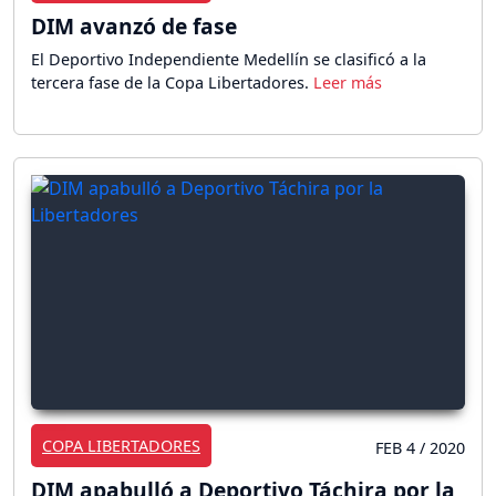
DIM avanzó de fase
El Deportivo Independiente Medellín se clasificó a la
tercera fase de la Copa Libertadores.
COPA LIBERTADORES
FEB 4 / 2020
DIM apabulló a Deportivo Táchira por la