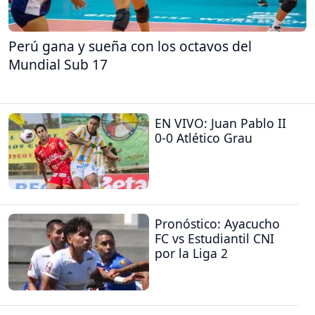
Perú gana y sueña con los octavos del
Mundial Sub 17
EN VIVO: Juan Pablo II
0-0 Atlético Grau
Pronóstico: Ayacucho
FC vs Estudiantil CNI
por la Liga 2