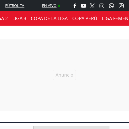
FÚTBOL TV
EN VIVO
GA 2
LIGA 3
COPA DE LA LIGA
COPA PERÚ
LIGA FEMEN