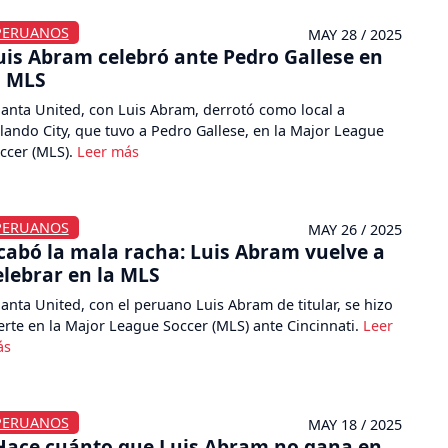
PERUANOS
MAY 28 / 2025
uis Abram celebró ante Pedro Gallese en
a MLS
lanta United, con Luis Abram, derrotó como local a
lando City, que tuvo a Pedro Gallese, en la Major League
ccer (MLS).
PERUANOS
MAY 26 / 2025
cabó la mala racha: Luis Abram vuelve a
elebrar en la MLS
lanta United, con el peruano Luis Abram de titular, se hizo
erte en la Major League Soccer (MLS) ante Cincinnati.
PERUANOS
MAY 18 / 2025
Hace cuánto que Luis Abram no gana en