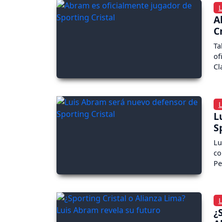
L
A
C
Ta
of
Cl
L
L
S
Lu
co
Pe
L
¿