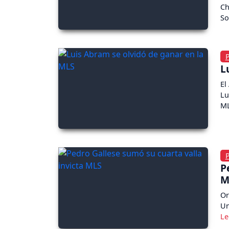
Ch
So
L
El
Lu
M
P
M
Or
Un