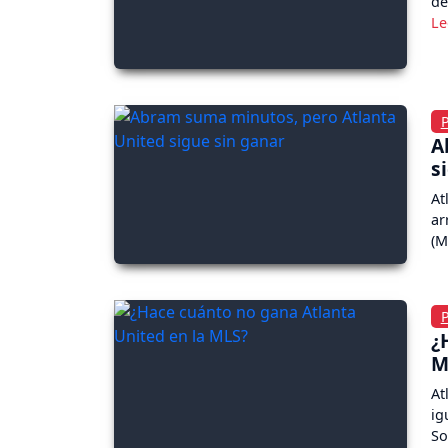
de
A
s
At
ar
(M
¿
M
At
ig
So