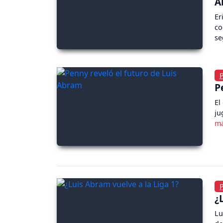
A
Er
co
se
P
El
ju
¿
Lu