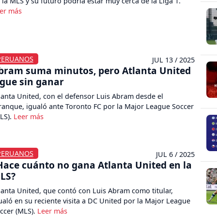
 la MLS y su futuro podría estar muy cerca de la Liga 1.
PERUANOS
JUL 13 / 2025
bram suma minutos, pero Atlanta United
igue sin ganar
lanta United, con el defensor Luis Abram desde el
ranque, igualó ante Toronto FC por la Major League Soccer
LS).
PERUANOS
JUL 6 / 2025
Hace cuánto no gana Atlanta United en la
LS?
lanta United, que contó con Luis Abram como titular,
ualó en su reciente visita a DC United por la Major League
ccer (MLS).