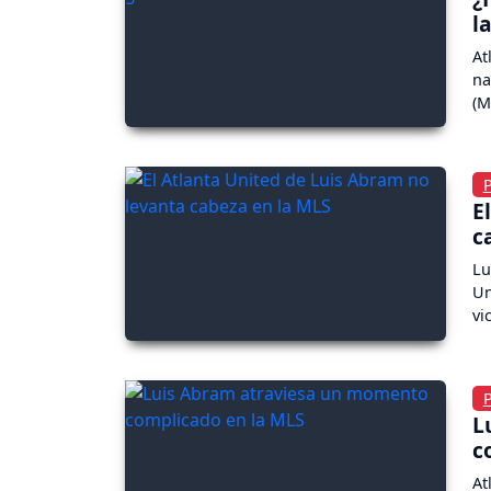
l
At
na
(M
E
c
Lu
Un
vi
L
c
At