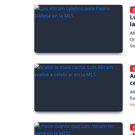
L
l
At
Or
So
A
c
At
fu
¿