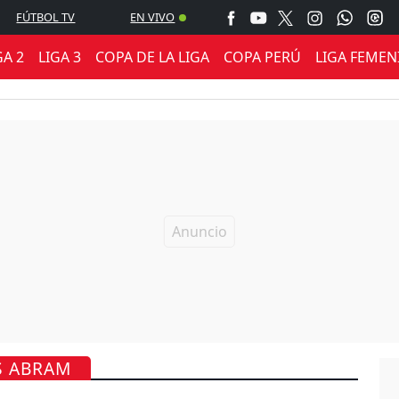
FÚTBOL TV
EN VIVO
GA 2
LIGA 3
COPA DE LA LIGA
COPA PERÚ
LIGA FEMEN
S ABRAM