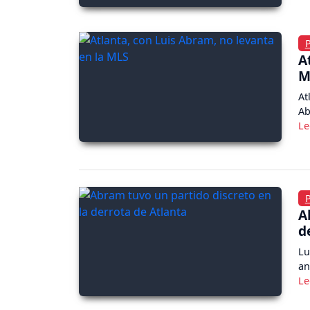
A
M
At
Ab
A
d
Lu
an