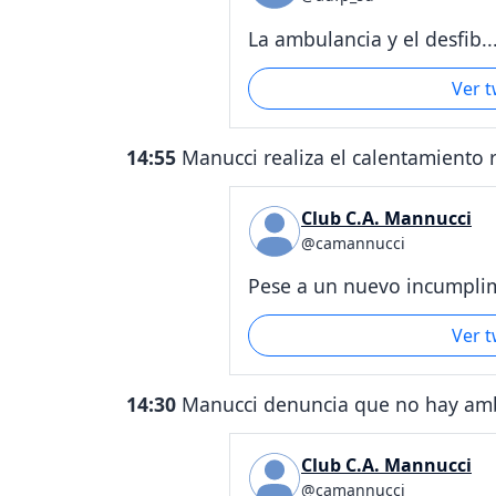
La ambulancia y el desfib..
Ver 
14:55
Manucci realiza el calentamiento 
Club C.A. Mannucci
@camannucci
Pese a un nuevo incumplim
Ver 
14:30
Manucci denuncia que no hay ambu
Club C.A. Mannucci
@camannucci