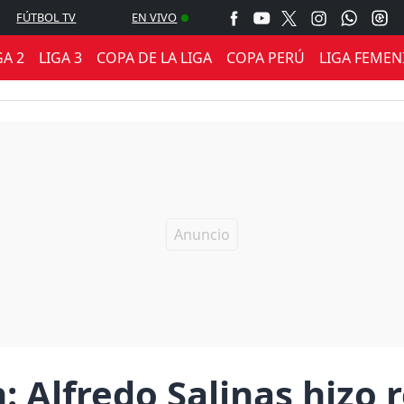
FÚTBOL TV
EN VIVO
GA 2
LIGA 3
COPA DE LA LIGA
COPA PERÚ
LIGA FEMEN
: Alfredo Salinas hizo 