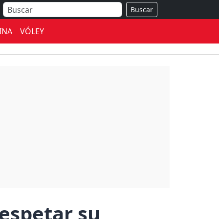
Buscar
INA
VÓLEY
respetar su