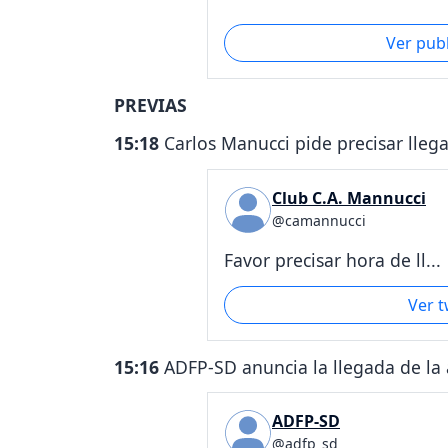
Ver pub
PREVIAS
15:18
Carlos Manucci pide precisar lleg
Club C.A. Mannucci
@camannucci
Favor precisar hora de ll...
Ver 
15:16
ADFP-SD anuncia la llegada de la
ADFP-SD
@adfp_sd