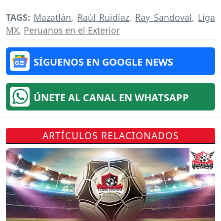
TAGS:
Mazatlán
,
Raúl Ruidíaz
,
Ray Sandoval
,
Liga
MX
,
Peruanos en el Exterior
SÍGUENOS EN GOOGLE NEWS
ÚNETE AL CANAL EN WHATSAPP
ARTÍCULOS RELACIONADOS