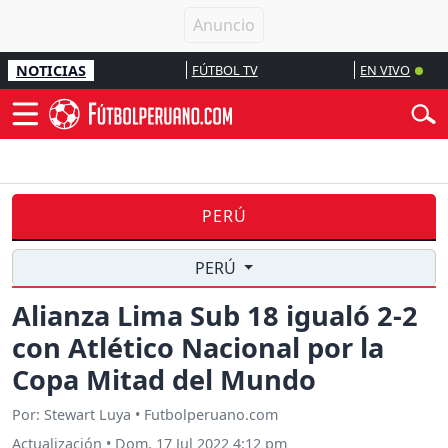
NOTICIAS
FÚTBOL TV
EN VIVO
PERÚ
PERÚ
Alianza Lima Sub 18 igualó 2-2
con Atlético Nacional por la
Copa Mitad del Mundo
Por: Stewart Luya • Futbolperuano.com
Actualización
•
Dom, 17 Jul 2022 4:12 pm