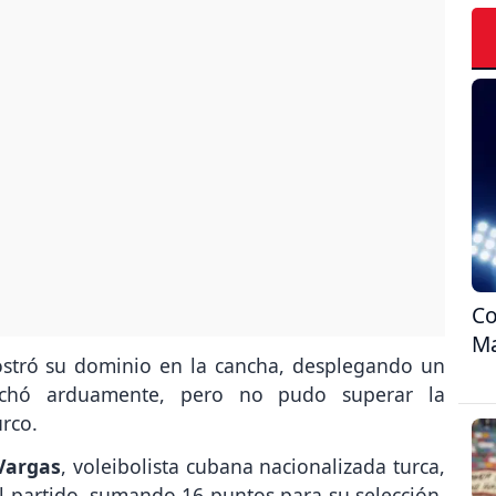
Co
Ma
mostró su dominio en la cancha, desplegando un
 luchó arduamente, pero no pudo superar la
urco.
Vargas
, voleibolista cubana nacionalizada turca,
l partido, sumando 16 puntos para su selección.