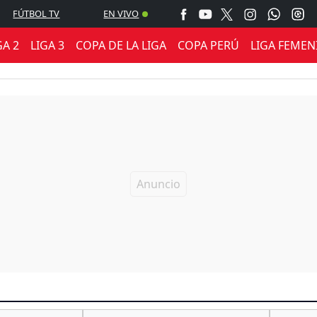
FÚTBOL TV
EN VIVO
GA 2
LIGA 3
COPA DE LA LIGA
COPA PERÚ
LIGA FEMEN