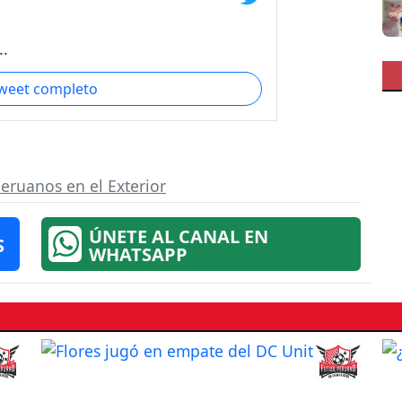
..
tweet completo
eruanos en el Exterior
ÚNETE AL CANAL EN
S
WHATSAPP