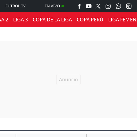
FÚTBOL TV
EN VIVO
GA 2
LIGA 3
COPA DE LA LIGA
COPA PERÚ
LIGA FEMEN