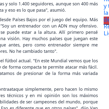
das y solo 1.400 seguidores, aunque son 400 más
za y eso es lo que pasa", asumió.
desde Países Bajos por el juego del equipo. Más
. “Soy un entrenador con un ADN muy ofensivo.
e puede estar a la altura. Allí primero pensé
 una visión. Hay muchos países que juegan este
 que antes, pero como entrenador siempre me
res. No he cambiado tanto".
l fútbol actual. "En este Mundial vemos que los
y de forma compacta te permite atacar más fácil.
ratamos de presionar de la forma más variada
contraataque simplemente, pero hacen lo mismo
res técnicos y en mi opinión son los máximos
sibilidades de ser campeones del mundo, porque
so es diferente que en otros países", dijo Van