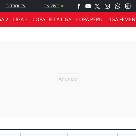
FÚTBOL TV
EN VIVO
GA 2
LIGA 3
COPA DE LA LIGA
COPA PERÚ
LIGA FEMEN