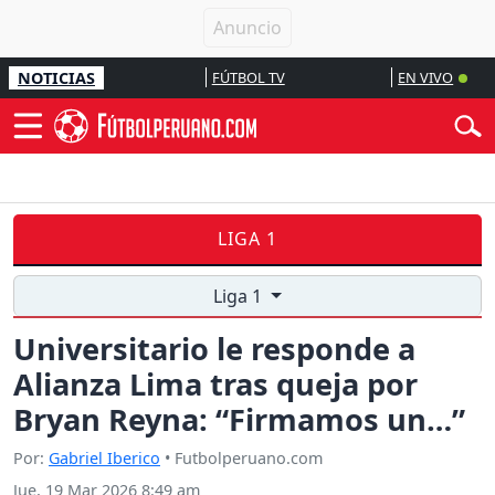
NOTICIAS
FÚTBOL TV
EN VIVO
LIGA 1
Liga 1
Universitario le responde a
Alianza Lima tras queja por
Bryan Reyna: “Firmamos un…”
Por:
Gabriel Iberico
• Futbolperuano.com
Jue, 19 Mar 2026 8:49 am