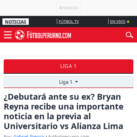
NOTICIAS
FÚTBOL TV
EN VIVO
LIGA 1
Liga 1
¿Debutará ante su ex? Bryan
Reyna recibe una importante
noticia en la previa al
Universitario vs Alianza Lima
Por:
Gabriel Iberico
• Futbolperuano.com