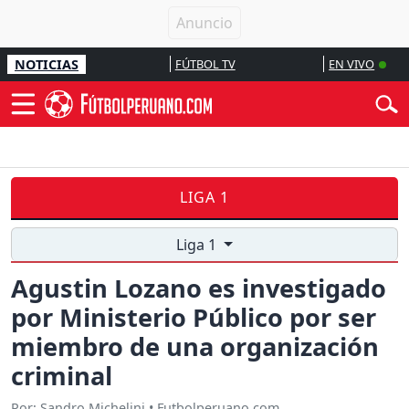
NOTICIAS
FÚTBOL TV
EN VIVO
LIGA 1
Liga 1
Agustin Lozano es investigado
por Ministerio Público por ser
miembro de una organización
criminal
Por: Sandro Michelini • Futbolperuano.com