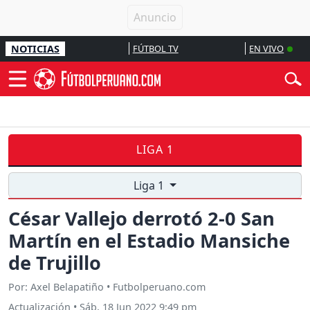
NOTICIAS
FÚTBOL TV
EN VIVO
LIGA 1
Liga 1
César Vallejo derrotó 2-0 San
Martín en el Estadio Mansiche
de Trujillo
Por: Axel Belapatiño • Futbolperuano.com
Actualización
•
Sáb, 18 Jun 2022 9:49 pm