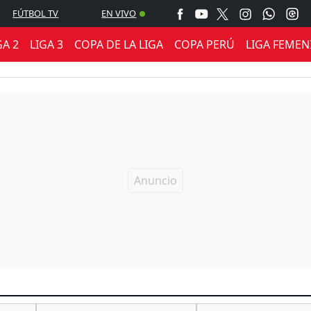
FÚTBOL TV
EN VIVO
GA 2
LIGA 3
COPA DE LA LIGA
COPA PERÚ
LIGA FEMEN