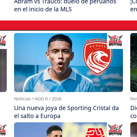
Abram vs Trauco: duelo de peruanos
¡C
en el inicio de la MLS
en
Noticias • AGO 6 / 2026
Not
a
Una nueva joya de Sporting Cristal da
Di
el salto a Europa
co