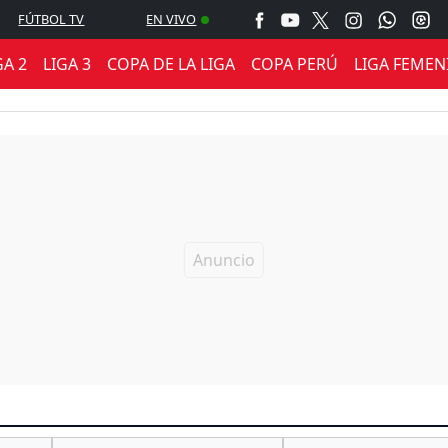
FÚTBOL TV
EN VIVO
GA 2
LIGA 3
COPA DE LA LIGA
COPA PERÚ
LIGA FEMEN