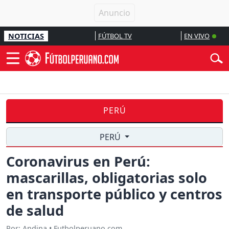
NOTICIAS
FÚTBOL TV
EN VIVO
PERÚ
PERÚ
Coronavirus en Perú:
mascarillas, obligatorias solo
en transporte público y centros
de salud
Por: Andina • Futbolperuano.com