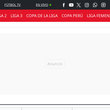
FÚTBOL TV
EN VIVO
GA 2
LIGA 3
COPA DE LA LIGA
COPA PERÚ
LIGA FEMEN