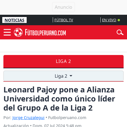
NOTICIAS
FÚTBOL TV
EN VIVO
LIGA 2
Liga 2
Leonard Pajoy pone a Alianza
Universidad como único líder
del Grupo A de la Liga 2
Por:
Jorge Cruzalegui
• Futbolperuano.com
Actualización
•
Dom, 07 Jul 2024 5:48 pm