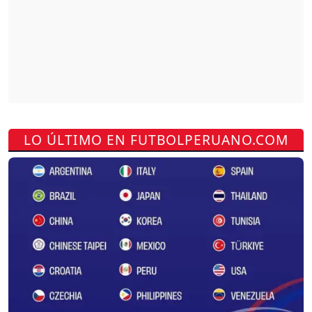
LO ÚLTIMO EN FUTBOLPERUANO.COM