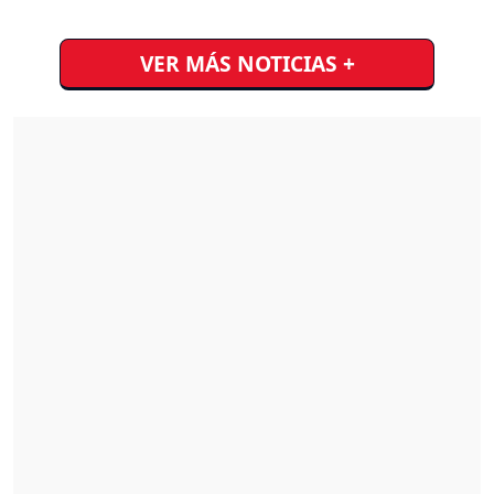
VER MÁS NOTICIAS +