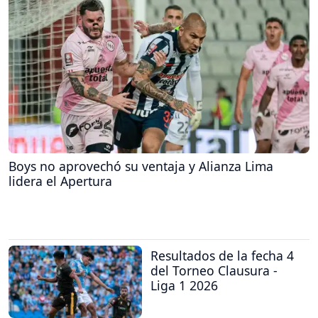
Boys no aprovechó su ventaja y Alianza Lima
lidera el Apertura
Resultados de la fecha 4
del Torneo Clausura -
Liga 1 2026