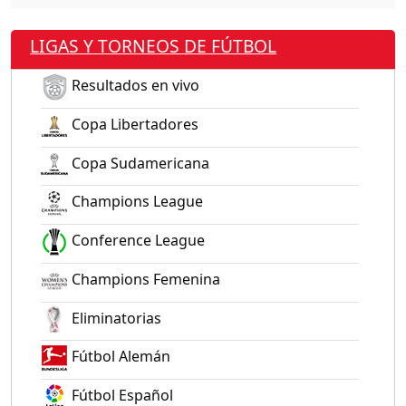
LIGAS Y TORNEOS DE FÚTBOL
Resultados en vivo
Copa Libertadores
Copa Sudamericana
Champions League
Conference League
Champions Femenina
Eliminatorias
Fútbol Alemán
Fútbol Español