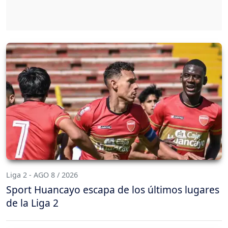
Liga 2 - AGO 8 / 2026
Sport Huancayo escapa de los últimos lugares
de la Liga 2