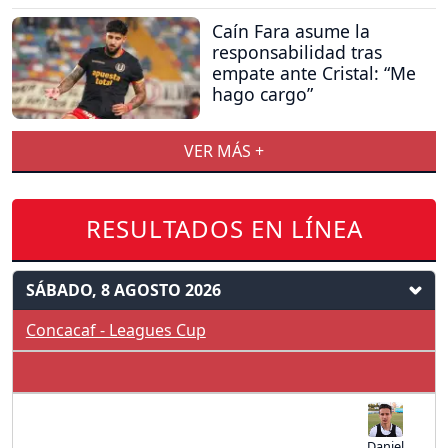
Caín Fara asume la
responsabilidad tras
empate ante Cristal: “Me
hago cargo”
VER MÁS +
RESULTADOS EN LÍNEA
SÁBADO, 8 AGOSTO 2026
Concacaf - Leagues Cup
Daniel