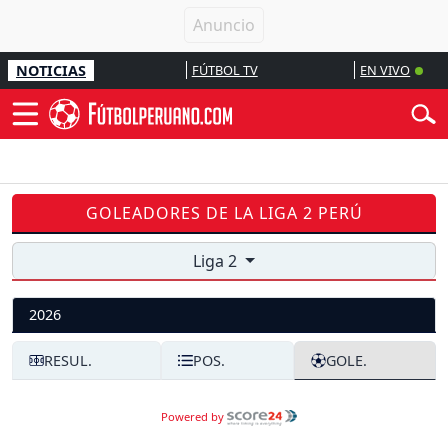
NOTICIAS
FÚTBOL TV
EN VIVO
GOLEADORES DE LA LIGA 2 PERÚ
Liga 2
2026
RESUL.
POS.
GOLE.
Powered by