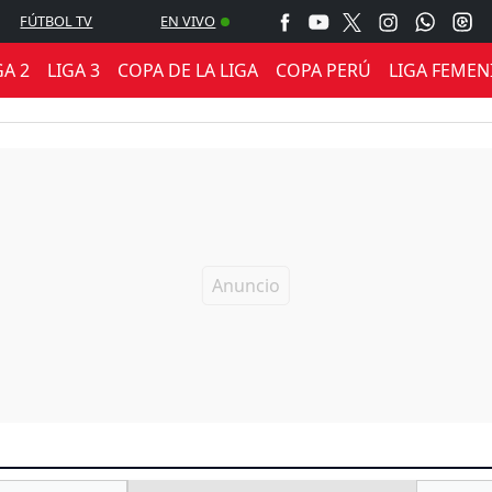
FÚTBOL TV
EN VIVO
GA 2
LIGA 3
COPA DE LA LIGA
COPA PERÚ
LIGA FEMEN