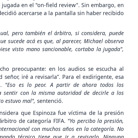
a jugada en el "on-field review". Sin embargo, en
ecidió acercarse a la pantalla sin haber recibido
ual, pero también el árbitro, si considera, puede
 que sucede acá es que, al parecer, Michael observa
biese visto mano sancionable, cortaba la jugada",
cho preocupante: en los audios se escucha al
 señor, iré a revisarla”. Para el exdirigente, esa
e.
"Eso es lo peor. A partir de ahora todos los
 sentir con la misma autoridad de decirle a los
to estuvo mal",
sentenció.
onsidera que Espinoza fue víctima de la presión
árbitro de categoría FIFA.
"Yo percibo la presión,
internacional con muchos años en la categoría. No
ando técnico tiene que ir a revisarlo. Ninguna