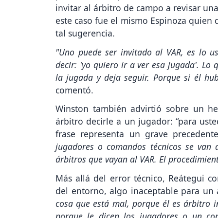
invitar al árbitro de campo a revisar un
este caso fue el mismo Espinoza quien d
tal sugerencia.
"Uno puede ser invitado al VAR, es lo us
decir: 'yo quiero ir a ver esa jugada'. Lo
la jugada y deja seguir. Porque si él hu
comentó.
Winston también advirtió sobre un he
árbitro decirle a un jugador: “para usted
frase representa un grave precedent
jugadores o comandos técnicos se van a
árbitros que vayan al VAR. El procedimien
Más allá del error técnico, Reátegui c
del entorno, algo inaceptable para un 
cosa que está mal, porque él es árbitro 
porque le dicen los jugadores o un com