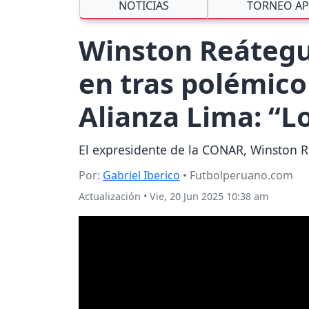
NOTICIAS
TORNEO AP
Winston Reátegui
en tras polémico
Alianza Lima: “L
El expresidente de la CONAR, Winston Re
Por:
Gabriel Iberico
• Futbolperuano.com
Actualización
•
Vie, 20 Jun 2025 10:38 am