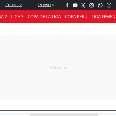
FÚTBOL TV
EN VIVO
GA 2
LIGA 3
COPA DE LA LIGA
COPA PERÚ
LIGA FEMEN