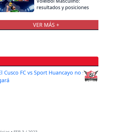
Voleibol Masculino:
resultados y posiciones
VER MÁS +
icias • FEB 3 / 2023