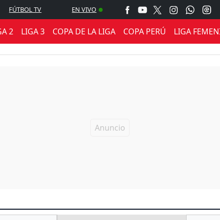
FÚTBOL TV
EN VIVO
GA 2
LIGA 3
COPA DE LA LIGA
COPA PERÚ
LIGA FEMEN