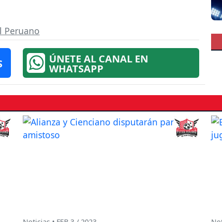
ol Peruano
ÚNETE AL CANAL EN
S
WHATSAPP
Noticias • FEB 3 / 2023
Not