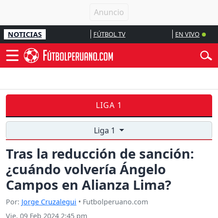
NOTICIAS
FÚTBOL TV
EN VIVO
LIGA 1
Liga 1
Tras la reducción de sanción:
¿cuándo volvería Ángelo
Campos en Alianza Lima?
Por:
Jorge Cruzalegui
• Futbolperuano.com
Vie, 09 Feb 2024 2:45 pm