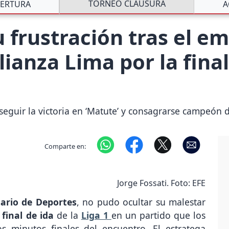
TORNEO CLAUSURA
ERTURA
A
u frustración tras el e
lianza Lima por la final
eguir la victoria en ‘Matute’ y consagrarse campeón d
Comparte en:
Jorge Fossati. Foto: EFE
tario de Deportes
, no pudo ocultar su malestar
a
final de ida
de la
Liga 1
en un partido que los
s minutos finales del encuentro. El estratega