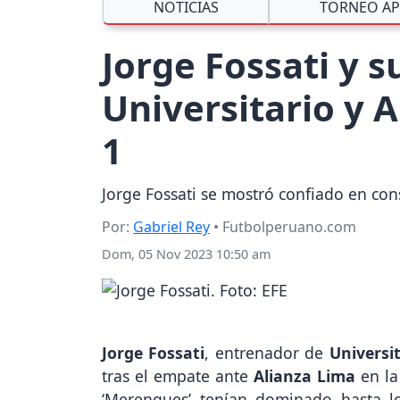
NOTICIAS
TORNEO AP
Jorge Fossati y s
Universitario y A
1
Jorge Fossati se mostró confiado en cons
Por:
Gabriel Rey
• Futbolperuano.com
Dom, 05 Nov 2023 10:50 am
Jorge Fossati
, entrenador de
Universi
tras el empate ante
Alianza Lima
en l
‘Merengues’ tenían dominado hasta lo