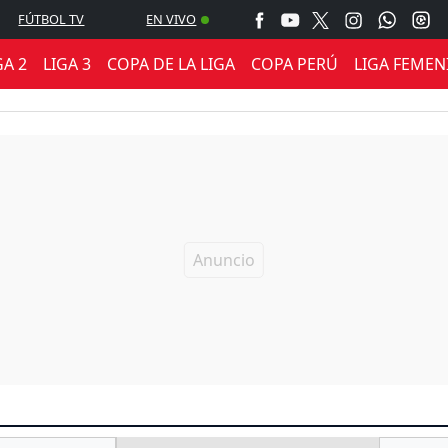
FÚTBOL TV
EN VIVO
GA 2
LIGA 3
COPA DE LA LIGA
COPA PERÚ
LIGA FEMEN