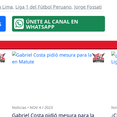
a Lima
,
Liga 1 del Fútbol Peruano
,
Jorge Fossati
ÚNETE AL CANAL EN
S
WHATSAPP
Noticias • NOV 4 / 2023
Not
Gabriel Costa pidió mesura para la
¿C