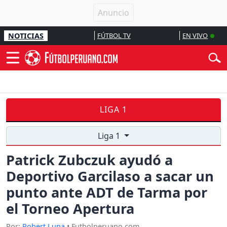
NOTICIAS
FÚTBOL TV
EN VIVO
LIGA 1
Liga 1
Patrick Zubczuk ayudó a
Deportivo Garcilaso a sacar un
punto ante ADT de Tarma por
el Torneo Apertura
Por:
Robert Luna
• Futbolperuano.com