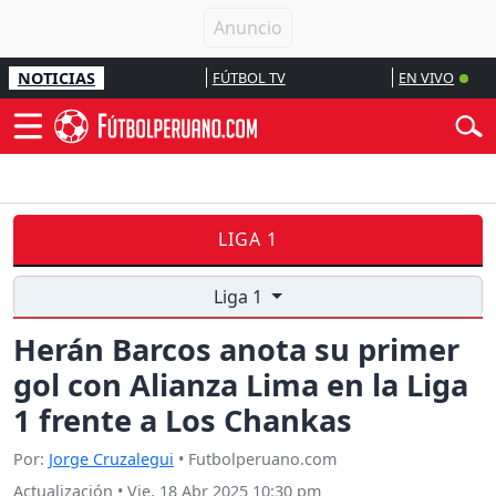
NOTICIAS
FÚTBOL TV
EN VIVO
LIGA 1
Liga 1
Herán Barcos anota su primer
gol con Alianza Lima en la Liga
1 frente a Los Chankas
Por:
Jorge Cruzalegui
• Futbolperuano.com
Actualización
•
Vie, 18 Abr 2025 10:30 pm