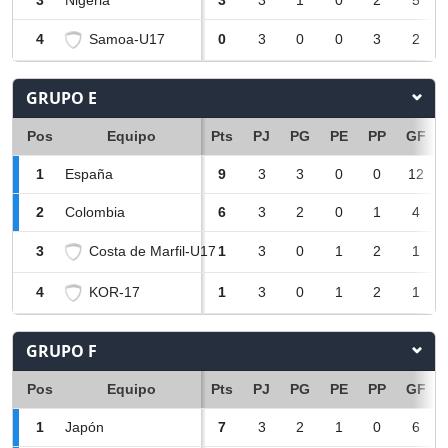
3
Nigeria
3
3
1
0
2
5
Samoa-U17
4
0
3
0
0
3
2
GRUPO E
Pos
Equipo
Pts
PJ
PG
PE
PP
GF
1
España
9
3
3
0
0
12
2
Colombia
6
3
2
0
1
4
Costa de Marfil-U17
3
1
3
0
1
2
1
KOR-17
4
1
3
0
1
2
1
GRUPO F
Pos
Equipo
Pts
PJ
PG
PE
PP
GF
1
Japón
7
3
2
1
0
6