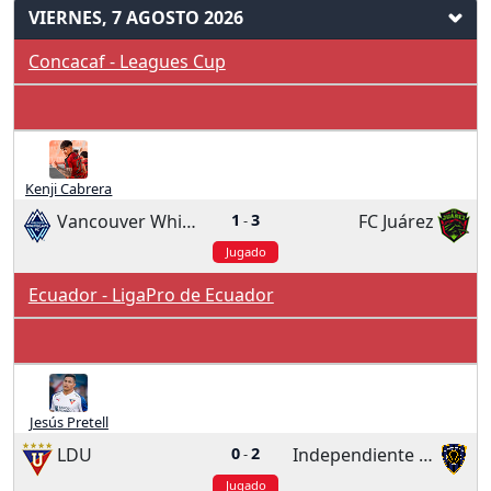
VIERNES, 7 AGOSTO 2026
Concacaf - Leagues Cup
Kenji Cabrera
Vancouver Whitecaps
1
3
FC Juárez
-
Jugado
Ecuador - LigaPro de Ecuador
Jesús Pretell
LDU
0
2
Independiente Del Valle
-
Jugado