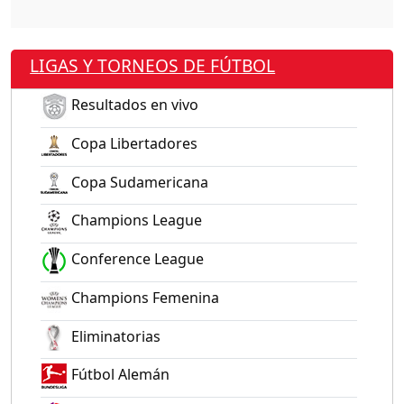
LIGAS Y TORNEOS DE FÚTBOL
Resultados en vivo
Copa Libertadores
Copa Sudamericana
Champions League
Conference League
Champions Femenina
Eliminatorias
Fútbol Alemán