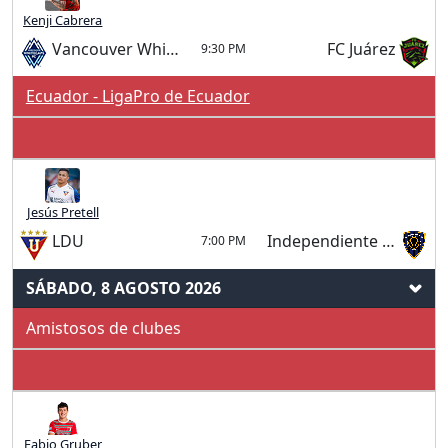
Kenji Cabrera
Vancouver Whitecaps
FC Juárez
9:30 PM
Ecuador - LigaPro de Ecuador
Jesús Pretell
LDU
Independiente Del Valle
7:00 PM
SÁBADO, 8 AGOSTO 2026
Amistosos de clubes
Fabio Gruber