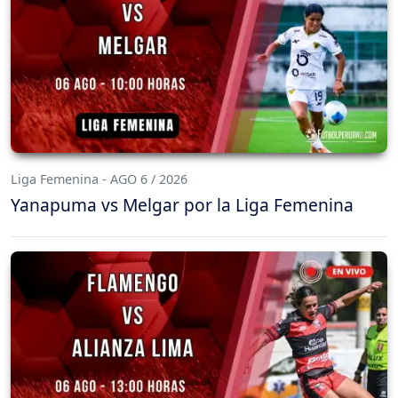
Liga Femenina - AGO 6 / 2026
Yanapuma vs Melgar por la Liga Femenina