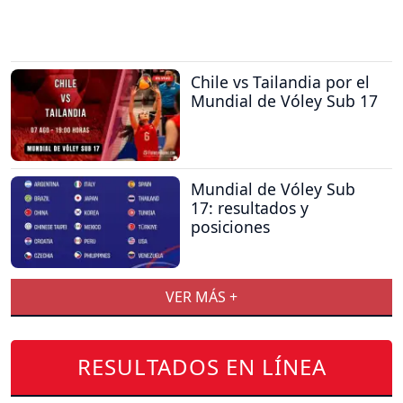
Chile vs Tailandia por el
Mundial de Vóley Sub 17
Mundial de Vóley Sub
17: resultados y
posiciones
VER MÁS +
RESULTADOS EN LÍNEA