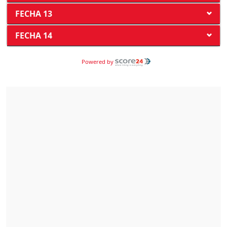
FECHA 13
FECHA 14
Powered by