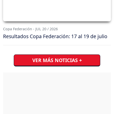
Copa Federación - JUL 20 / 2026
Resultados Copa Federación: 17 al 19 de julio
VER MÁS NOTICIAS +