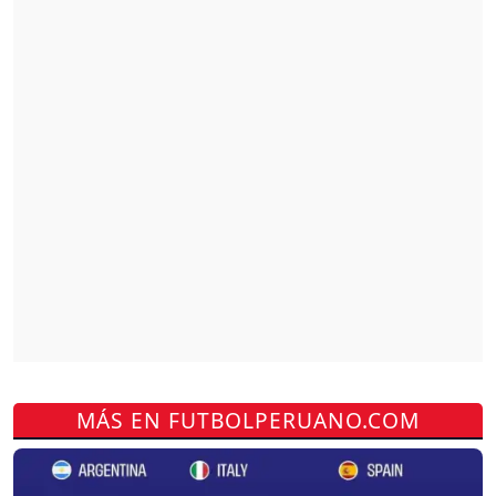
MÁS EN FUTBOLPERUANO.COM