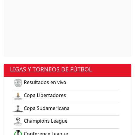
LIGAS Y TORNEOS DE FÚTBOL
Resultados en vivo
Copa Libertadores
Copa Sudamericana
Champions League
Conference League