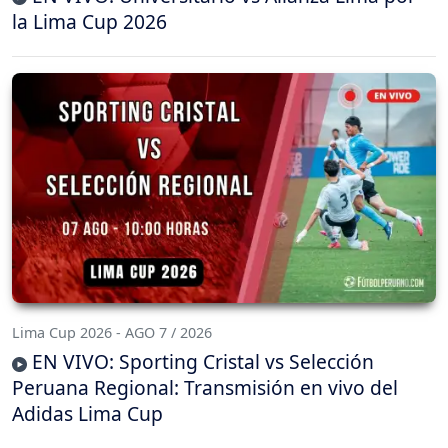
la Lima Cup 2026
Lima Cup 2026 - AGO 7 / 2026
EN VIVO: Sporting Cristal vs Selección
Peruana Regional: Transmisión en vivo del
Adidas Lima Cup