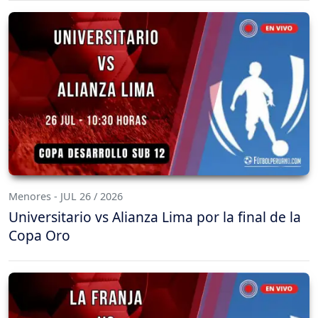
Menores - JUL 26 / 2026
Universitario vs Alianza Lima por la final de la
Copa Oro