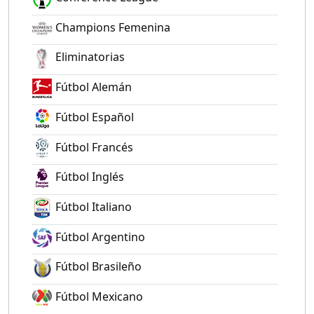
Champions Femenina
Eliminatorias
Fútbol Alemán
Fútbol Español
Fútbol Francés
Fútbol Inglés
Fútbol Italiano
Fútbol Argentino
Fútbol Brasileño
Fútbol Mexicano