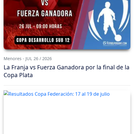
Menores - JUL 26 / 2026
La Franja vs Fuerza Ganadora por la final de la
Copa Plata