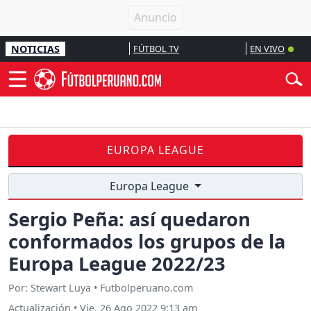
NOTICIAS
FÚTBOL TV
EN VIVO
EUROPA LEAGUE
Europa League
Sergio Peña: así quedaron
conformados los grupos de la
Europa League 2022/23
Por: Stewart Luya • Futbolperuano.com
Actualización
•
Vie, 26 Ago 2022 9:13 am