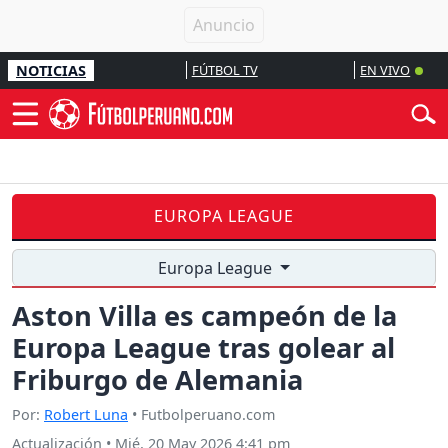
NOTICIAS
FÚTBOL TV
EN VIVO
EUROPA LEAGUE
Europa League
Aston Villa es campeón de la
Europa League tras golear al
Friburgo de Alemania
Por:
Robert Luna
• Futbolperuano.com
Actualización
•
Mié, 20 May 2026 4:41 pm