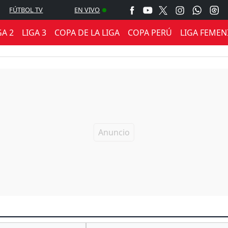
FÚTBOL TV
EN VIVO
GA 2
LIGA 3
COPA DE LA LIGA
COPA PERÚ
LIGA FEMEN