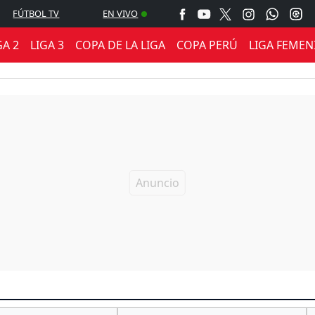
FÚTBOL TV
EN VIVO
GA 2
LIGA 3
COPA DE LA LIGA
COPA PERÚ
LIGA FEMEN