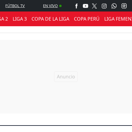
FÚTBOL TV
EN VIVO
GA 2
LIGA 3
COPA DE LA LIGA
COPA PERÚ
LIGA FEMEN