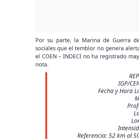
Por su parte, la Marina de Guerra d
sociales que el temblor no genera alert
el COEN – INDECI no ha registrado may
nota.
REP
IGP/CE
Fecha y Hora L
M
Pro
La
Lo
Intensid
Referencia: 52 km al S