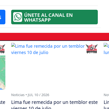
ÚNETE AL CANAL EN
S
WHATSAPP
Noticias • JUL 10 / 2026
Not
ste
Lima fue remecida por un temblor este
Li
viernes 10 de julio
lu