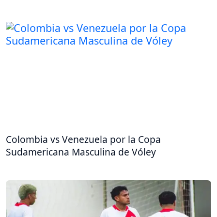
Colombia vs Venezuela por la Copa
Sudamericana Masculina de Vóley