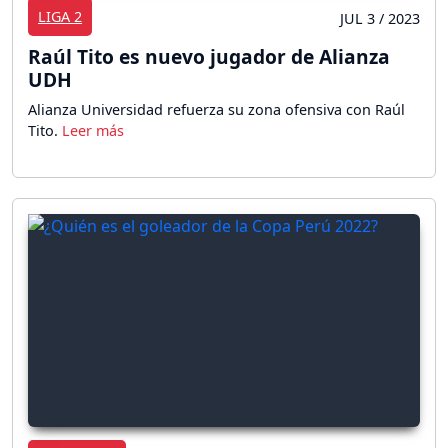
LIGA 2
JUL 3 / 2023
Raúl Tito es nuevo jugador de Alianza
UDH
Alianza Universidad refuerza su zona ofensiva con Raúl
Tito.