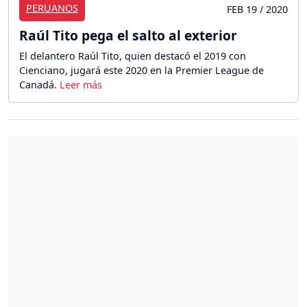
PERUANOS
FEB 19 / 2020
Raúl Tito pega el salto al exterior
El delantero Raúl Tito, quien destacó el 2019 con
Cienciano, jugará este 2020 en la Premier League de
Canadá.