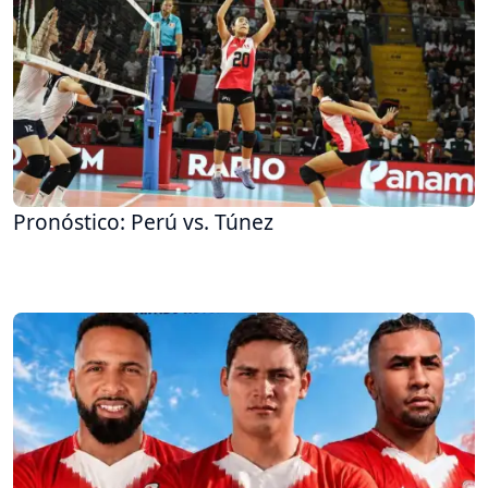
Pronóstico: Perú vs. Túnez