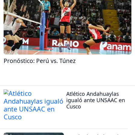
Pronóstico: Perú vs. Túnez
Atlético Andahuaylas
igualó ante UNSAAC en
Cusco