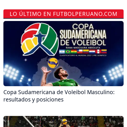
LO ÚLTIMO EN FUTBOLPERUANO.COM
Copa Sudamericana de Voleibol Masculino:
resultados y posiciones