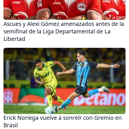
Ascues y Alexi Gómez amenazados antes de la
semifinal de la Liga Departamental de La
Libertad
Erick Noriega vuelve a sonreír con Gremio en
Brasil