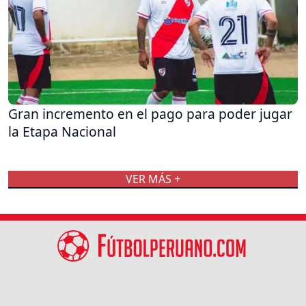
Gran incremento en el pago para poder jugar
la Etapa Nacional
VER MÁS +