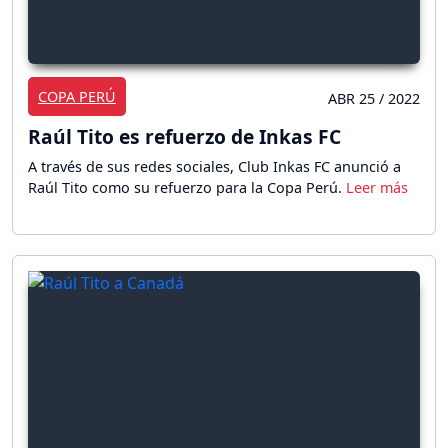
COPA PERÚ
ABR 25 / 2022
Raúl Tito es refuerzo de Inkas FC
A través de sus redes sociales, Club Inkas FC anunció a
Raúl Tito como su refuerzo para la Copa Perú.