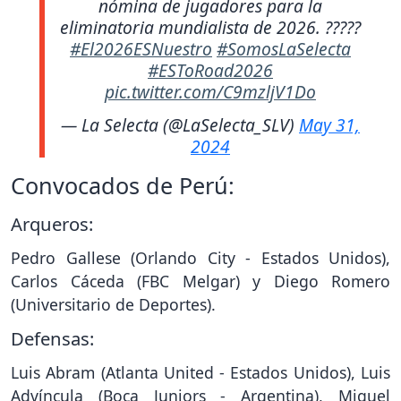
nómina de jugadores para la
eliminatoria mundialista de 2026. ?????
#El2026ESNuestro
#SomosLaSelecta
#ESToRoad2026
pic.twitter.com/C9mzljV1Do
— La Selecta (@LaSelecta_SLV)
May 31,
2024
Convocados de Perú:
Arqueros:
Pedro Gallese (Orlando City - Estados Unidos),
Carlos Cáceda (FBC Melgar) y Diego Romero
(Universitario de Deportes).
Defensas:
Luis Abram (Atlanta United - Estados Unidos), Luis
Advíncula (Boca Juniors - Argentina), Miguel