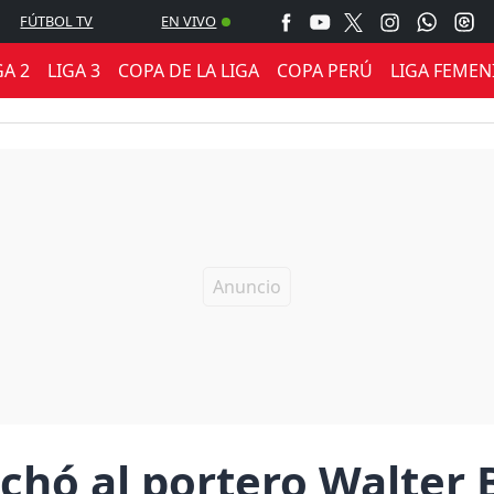
FÚTBOL TV
EN VIVO
GA 2
LIGA 3
COPA DE LA LIGA
COPA PERÚ
LIGA FEMEN
ichó al portero Walter