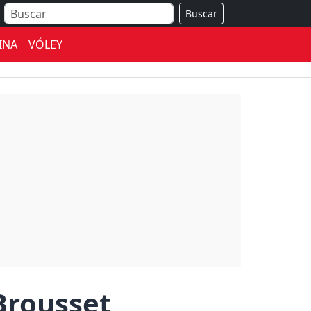
Buscar
INA
VÓLEY
 Brousset