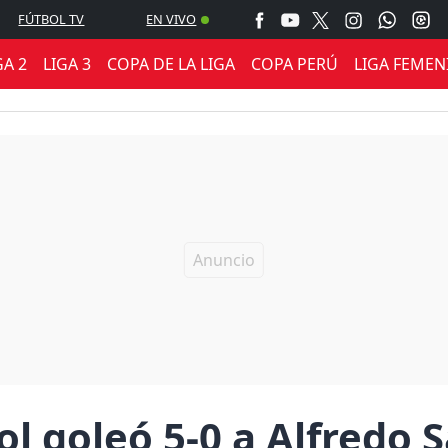
FÚTBOL TV
EN VIVO
GA 2
LIGA 3
COPA DE LA LIGA
COPA PERÚ
LIGA FEMEN
 goleó 5-0 a Alfredo S