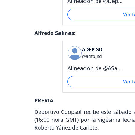
Alineación de @Dep...
Ver 
Alfredo Salinas:
ADFP-SD
@adfp_sd
Alineación de @ASa...
Ver 
PREVIA
Deportivo Coopsol recibe este sábado a
(16:00 hora GMT) por la vigésima fec
Roberto Yáñez de Cañete.