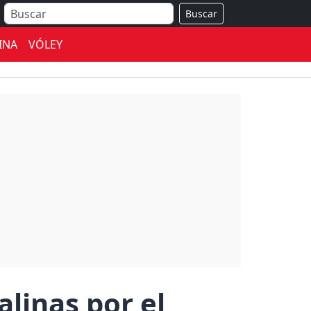
Buscar
INA
VÓLEY
alinas por el