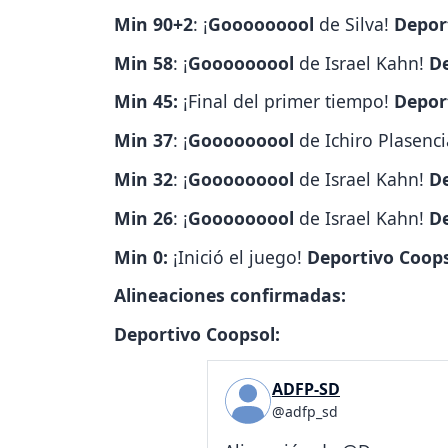
Min 90+2
: ¡
Gooooooool
de Silva!
Deport
Min 58
: ¡
Gooooooool
de Israel Kahn!
De
Min 45:
¡Final del primer tiempo!
Deport
Min 37
: ¡
Gooooooool
de Ichiro Plasenc
Min 32
: ¡
Gooooooool
de Israel Kahn!
De
Min 26
: ¡
Gooooooool
de Israel Kahn!
De
Min 0:
¡Inició el juego!
Deportivo Coopso
Alineaciones confirmadas:
Deportivo Coopsol:
ADFP-SD
@adfp_sd