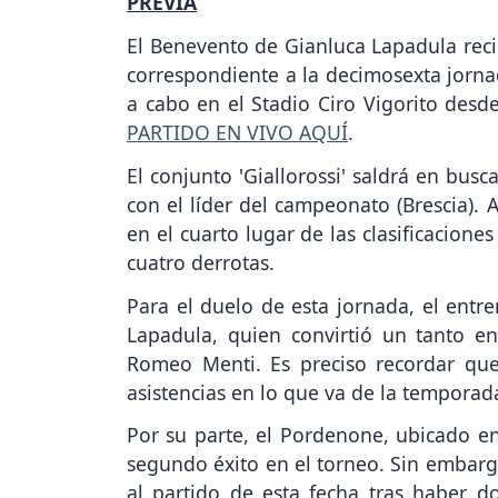
PREVIA
El Benevento de Gianluca Lapadula rec
correspondiente a la decimosexta jorn
a cabo en el Stadio Ciro Vigorito desd
PARTIDO EN VIVO AQUÍ
.
El conjunto 'Giallorossi' saldrá en busc
con el líder del campeonato (Brescia).
en el cuarto lugar de las clasificacione
cuatro derrotas.
Para el duelo de esta jornada, el entr
Lapadula, quien convirtió un tanto en 
Romeo Menti. Es preciso recordar que
asistencias en lo que va de la temporad
Por su parte, el Pordenone, ubicado en
segundo éxito en el torneo. Sin embargo
al partido de esta fecha tras haber d