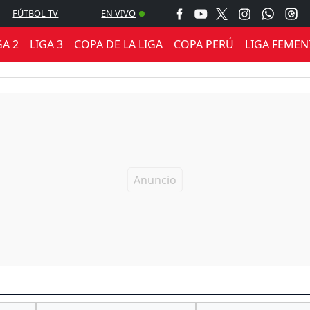
FÚTBOL TV
EN VIVO
GA 2
LIGA 3
COPA DE LA LIGA
COPA PERÚ
LIGA FEMEN