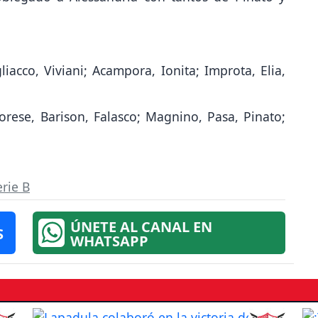
gliacco, Viviani; Acampora, Ionita; Improta, Elia,
rese, Barison, Falasco; Magnino, Pasa, Pinato;
erie B
ÚNETE AL CANAL EN
S
WHATSAPP