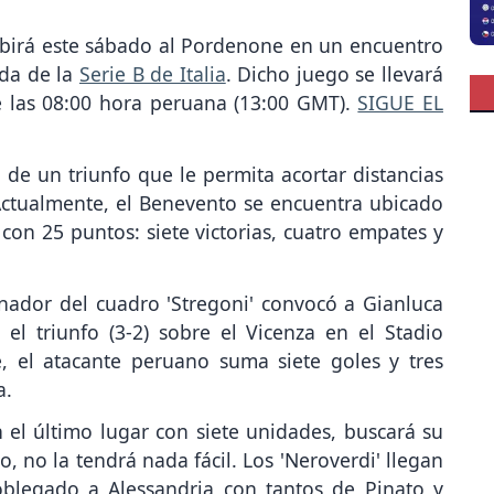
ibirá este sábado al Pordenone en un encuentro
ada de la
Serie B de Italia
. Dicho juego se llevará
e las 08:00 hora peruana (13:00 GMT).
SIGUE EL
a de un triunfo que le permita acortar distancias
 Actualmente, el Benevento se encuentra ubicado
s con 25 puntos: siete victorias, cuatro empates y
enador del cuadro 'Stregoni' convocó a Gianluca
el triunfo (3-2) sobre el Vicenza en el Stadio
, el atacante peruano suma siete goles y tres
a.
 el último lugar con siete unidades, buscará su
, no la tendrá nada fácil. Los 'Neroverdi' llegan
oblegado a Alessandria con tantos de Pinato y