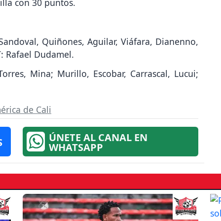
illa con 30 puntos.
Sandoval, Quiñones, Aguilar, Viáfara, Dianenno,
T: Rafael Dudamel.
orres, Mina; Murillo, Escobar, Carrascal, Lucui;
érica de Cali
ÚNETE AL CANAL EN
S
WHATSAPP