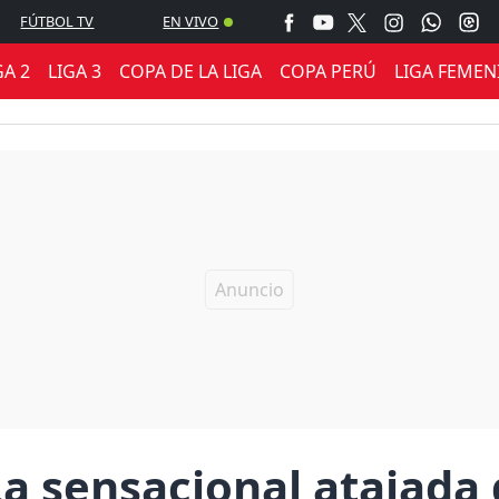
FÚTBOL TV
EN VIVO
GA 2
LIGA 3
COPA DE LA LIGA
COPA PERÚ
LIGA FEMEN
La sensacional atajada