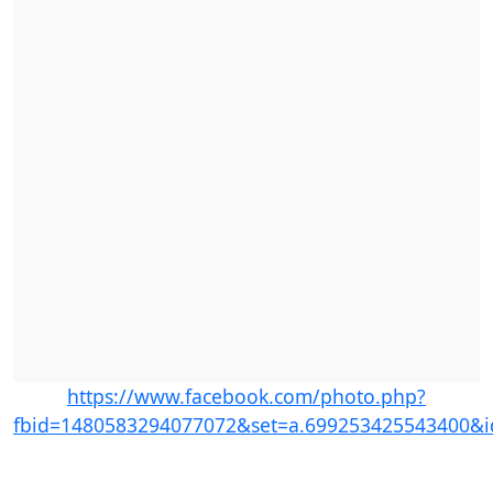
https://www.facebook.com/photo.php?
fbid=1480583294077072&set=a.699253425543400&