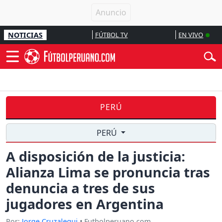
NOTICIAS
FÚTBOL TV
EN VIVO
PERÚ
PERÚ
A disposición de la justicia:
Alianza Lima se pronuncia tras
denuncia a tres de sus
jugadores en Argentina
Por:
Jorge Cruzalegui
• Futbolperuano.com