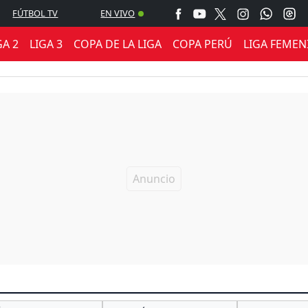
FÚTBOL TV
EN VIVO
GA 2
LIGA 3
COPA DE LA LIGA
COPA PERÚ
LIGA FEMEN