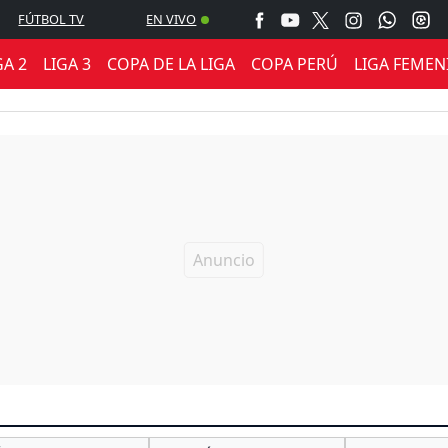
FÚTBOL TV
EN VIVO
GA 2
LIGA 3
COPA DE LA LIGA
COPA PERÚ
LIGA FEMEN