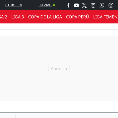
FÚTBOL TV
EN VIVO
GA 2
LIGA 3
COPA DE LA LIGA
COPA PERÚ
LIGA FEMEN