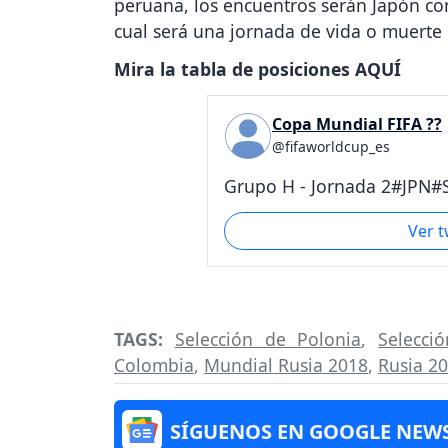
peruana, los encuentros serán Japón con
cual será una jornada de vida o muerte 
Mira la tabla de posiciones AQUÍ
Copa Mundial FIFA ??
@fifaworldcup_es
Grupo H - Jornada 2#JPN#S
Ver 
TAGS:
Selección de Polonia
,
Selecci
Colombia
,
Mundial Rusia 2018
,
Rusia 2
SÍGUENOS EN GOOGLE NEW