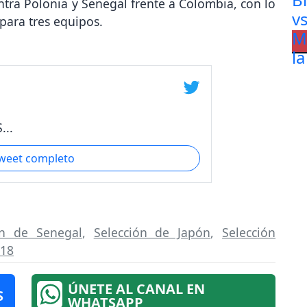
tra Polonia y Senegal frente a Colombia, con lo
para tres equipos.
...
tweet completo
ón de Senegal
,
Selección de Japón
,
Selección
018
ÚNETE AL CANAL EN
S
WHATSAPP